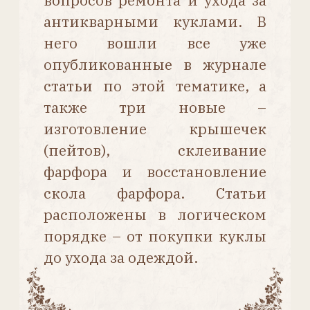
Содержание
НОВЕНЬКАЯ В ДОМЕ –
Наталья Курочкина
КАК ОЦЕНИТЬ СОСТОЯНИЕ
КУКЛЫ –
Алёна Василь
АПТЕЧКА КУКОЛЬНОГО ДОКТОРА –
Наталья Курочкина
СКЛЕИВАНИЕ РАЗБИТОГО
ФАРФОРА –
Наталья Курочкина
ВОССТАНАВЛИВАЕМ
УТРАЧЕННЫЕ ФРАГМЕНТЫ
ФАРФОРА –
Елена Елагина
ЗАТЫЛОЧКИ (КРЫШЕЧКИ,
ПЕЙТЫ) –
Наталья Курочкина
ВОССТАНОВЛЕНИЕ СКОЛА ГЛАЗА –
Наталья Курочкина
МОНТАЖ «СПЯЩИХ» ГЛАЗ –
Наталья Курочкина
КОРРЕКЦИЯ ВЗГЛЯДА –