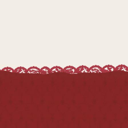
Журнал зарегистрирован в Роскомнадзоре.
Свидетельство о регистрации
ПИ № ФС77−56 158.
Учредитель и издатель: ИП Новикова А. Н.
Использование любых материалов журнала
допускается только с письменного разрешения
редакции и со ссылкой на журнал «Антикварная
кукла».
Редакция не несёт ответственности за
содержание авторских материалов и
достоверность информации, содержащейся в
рекламных объявлениях.