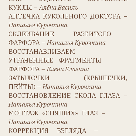
ШАРНИРОВ –
Наталья Курочкина
ВОССТАНОВЛЕНИЕ ШЕЙНОЙ
ЛУНКИ –
Наталья Курочкина
ВОССТАНОВЛЕНИЕ ЧАСТИ БЕДРА –
Наталья Курочкина
ВОССТАНОВЛЕНИЕ ЧАСТИ
ПАЛЬЦЕВ –
Наталья Курочкина
НОВЫЕ ПАЛЬЧИКИ –
Наталья Курочкина
РЕСТАВРАЦИЯ ЧАСТЕЙ КОЖАНОГО
ТЕЛА –
Оксана Перминова
ВЫБОР ПАРИКА ДЛЯ КУКЛЫ –
Наталья Курочкина
ПЛЕТЕНИЕ ТРЕССОВ –
Наталья Курочкина
ПАРИК ИЗ МОХЕРОВЫХ ТРЕССОВ –
Анастасия Дунин-Барковская
УХОД ЗА КУКОЛЬНОЙ ОДЕЖДОЙ –
Елена Голованова
ВРАГ С ОБРАТНОЙ СТОРОНЫ.
НАЙТИ И ОБЕЗВРЕДИТЬ —
Наталья Курочкина