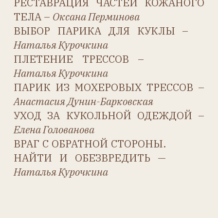
Мы ВКонтакте
Мы в MAX
antikvarnaya.kukla@mail.ru
Публичная оферта
Политика конфиденциальности
Согласие на обработку
персональных данных
Разработка сайта Таня Стэп
© 2012-2026. Журнал «Антикварная кукла».
Все права защищены.