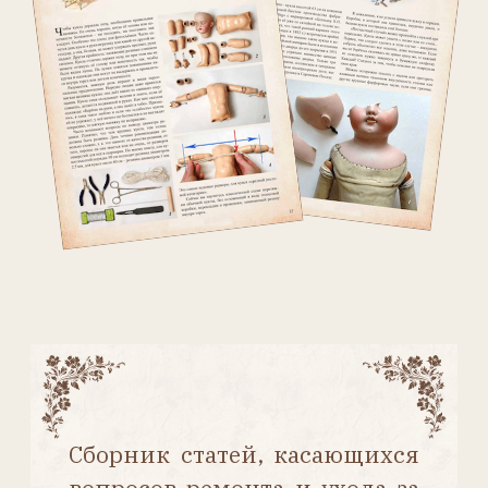
опубликованные в журнале
статьи по этой тематике, а
также три новые –
изготовление крышечек
(пейтов), склеивание
фарфора и восстановление
скола фарфора. Статьи
расположены в логическом
порядке – от покупки куклы
до ухода за одеждой.