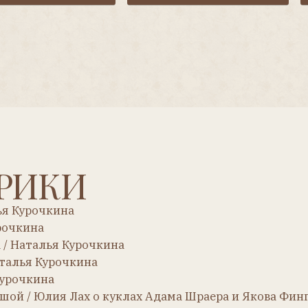
ИКИ
рочкина
на
талья Курочкина
 Курочкина
ина
 Юлия Лах о куклах Адама Шраера и Якова Фингергута
 кухне (часть 1) / Томас Даль, перевод Надежды Отмер
права (часть 2) / Томас Даль, перевод Галины Хайнце
 Лах
 детям! (часть 1) / Наталья Курочкина