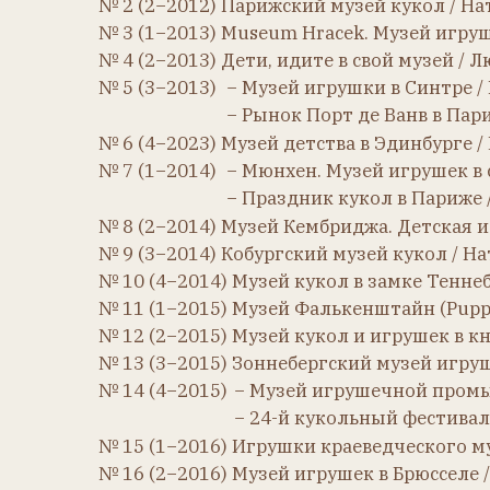
№ 11 (1−2015) Музей Фалькенштайн (Puppenmuse
№ 12 (2−2015) Музей кукол и игрушек в княжеск
№ 13 (3−2015) Зоннебергский музей игрушек (De
№ 14 (4−2015)
− Музей игрушечной промышленн
− 24-й кукольный фестиваль в Ге
№ 15 (1−2016) Игрушки краеведческого музея г
№ 16 (2−2016) Музей игрушек в Брюсселе / Алек
№ 17 (3−2016) Юбилей чудесной маленькой стра
№ 18 (4−2016) Музей кукол Оттерндорфа / Ната
№ 19 (1−2017) Выставка в Хертогенбош / Ольга 
№ 20 (2−2017) Костромской музей уникальных к
№ 21 (3−2017) Музей игрушек в Нюрнберге / На
№ 22 (1−2018) Музей игрушек в Цюрихе / Елена 
№ 23 (2−2018) Антикварные «куклы»-фигурины в
№ 24 (1−2019)
− Музей кукольных домиков в Ва
− «Хочу я куклу к Рождеству» / 
№ 25 (2−2019) Кукольный госпиталь в Лиссабоне
№ 26 (3−2019) Детский мир на пятом этаже / На
№ 27 (1−2020) Домик Нащокина / Елена Власова
№ 28 (2−2020) Музей игрушек в старой ратуше в