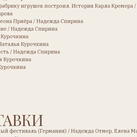
кина
ВКИ
тиваль (Германия) / Надежда Отмер, Елена Маркина
 Курочкина
раге / Юлия Ткачун
а Титова о музее Н. Д. Бартрама
а Поликарпова
Александра Новикова
а Сафронова
й ратуше / Юлия Ткачун
ира Степанова о фестивале кукол в Париже
вая комнаты / Елена Лаппо
 Курочкина
Schloss Tenneberg) / Надежда Спирина и Наталья Курочкина