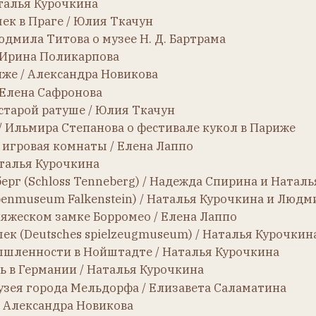
um Falkenstein) / Наталья Курочкина и Людмила Титова
ом замке Борромео / Елена Лаппо
utsches spielzeugmuseum) / Наталья Курочкина
ости в Нойштадте / Наталья Курочкина
рмании / Наталья Курочкина
орода Мельдорфа / Елизавета Саламатина
сандра Новикова
ны. 20 лет Музею уникальных кукол / Наталья Курочкина,
лья Курочкина
Ручкина
укол и игрушек / Ирада Косолапова
дежда Спирина
Лаппо
 Тихом океане / Елена Лаппо
ршаве / Зофия Юсяк
Ольга Николаевна Яковук о выставке в Нижнем Новгороде
 / Александра Новикова
талья Курочкина
 Мюнхене / Светлана Захарова