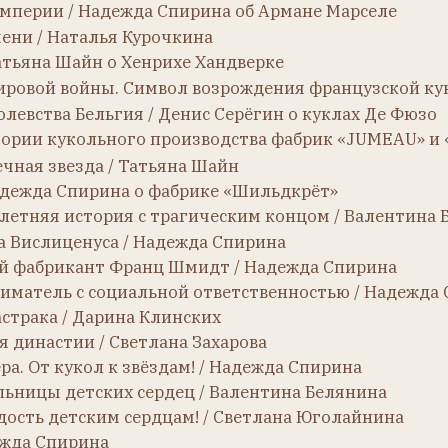
везда / Татьяна Шайн
да Спирина о фабрике «Шильдкрёт»
я история с трагическим концом / Валентина Белянина
иценуса / Надежда Спирина
рикант Франц Шмидт / Надежда Спирина
ль с социальной ответственностью / Надежда Спирина
 / Дарина Клинских
стии / Светлана Захарова
кукол к звёздам! / Надежда Спирина
 детских сердец / Валентина Белянина
детским сердцам! / Светлана Юголайнина
Спирина
ку игрушек построил. История Карла Кремера / Светлана За
Приёра / Надежда Спирина
Надежда Спирина
чкина
ья Курочкина
 Надежда Спирина
очкина