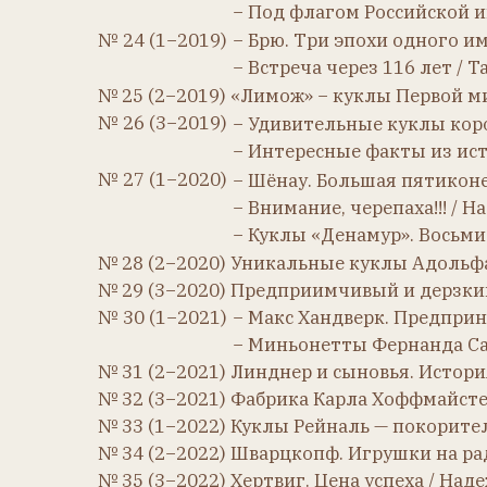
№ 27 (1−2020)
− Шёнау. Большая пятиконечная з
− Внимание, черепаха!!! / Надеж
− Куклы «Денамур». Восьмилетня
№ 28 (2−2020) Уникальные куклы Адольфа Висл
№ 29 (3−2020) Предприимчивый и дерзкий фаб
№ 30 (1−2021)
− Макс Хандверк. Предпринимате
− Миньонетты Фернанда Састрака
№ 31 (2−2021) Линднер и сыновья. История дина
№ 32 (3−2021) Фабрика Карла Хоффмайстера. От 
№ 33 (1−2022) Куклы Рейналь — покорительницы
№ 34 (2−2022) Шварцкопф. Игрушки на радость 
№ 35 (3−2022) Хертвиг. Цена успеха / Надежда 
№ 36 (1−2023) О том, как Карл для Агаты фабри
№ 37 (2−2023) Август Люге / Светлана Захарова
№ 38 (3−2023) Mon Cheri. Семейное дело Леона 
№ 39 (1−2024) Дрессель. Триста лет на троне / 
№ 40 (2−2024) Вильгельм Делер / Наталья Куро
№ 41 (3−2024) Охтинский Химкомбинат / Натал
№ 43 (2−2025) Кете Крузе: мифы и реальность /
№ 44 (3−2025) Чарльз М. Бергман / Наталья Кур