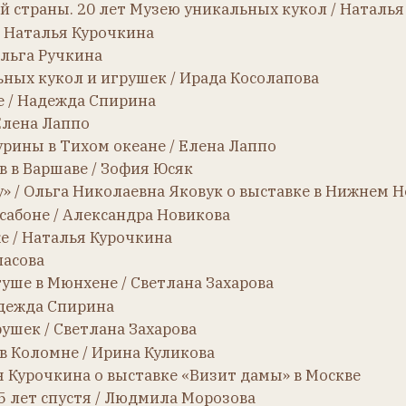
 Спирина
 Светлана Захарова
мне / Ирина Куликова
чкина о выставке «Визит дамы» в Москве
спустя / Людмила Морозова
де Болонья / Марина Ждамарова
алья Курочкина
иевом Посаде / Олеся Жильцова
рада Косолапова о музее в Ярославле
Страна чудес» в Екатеринбурге / Наталья Калянкович
еноградске / Наталья Курочкина
ве / Елена Кармацкая
лья Калянкович о выставке в Екатеринбурге
зани / Наталья Курочкина
гданова
 Москве / Александра Новикова
ция / Татьяна Донская о студии в Санкт-Петербурге
тиненты / Дарья Ханчина, Дмитрий Зырянов о выставке в 
ра Новикова о выставке в Санкт-Петербурге
а в ГМИИ им. Пушкина. Интервью с Дианой Панской / Ната