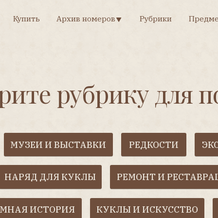
Рубрики
пить
Архив номеров
Предметно-именной 
Архив номеров
Рубрики
Предметно-именной у
те рубрику для поиск
ЗЕИ И ВЫСТАВКИ
РЕДКОСТИ
ЭКСПОНАТ
ЯД ДЛЯ КУКЛЫ
РЕМОНТ И РЕСТАВРАЦИЯ
МА
ЛИТ
 ИСТОРИЯ
КУКЛЫ И ИСКУССТВО
СТ