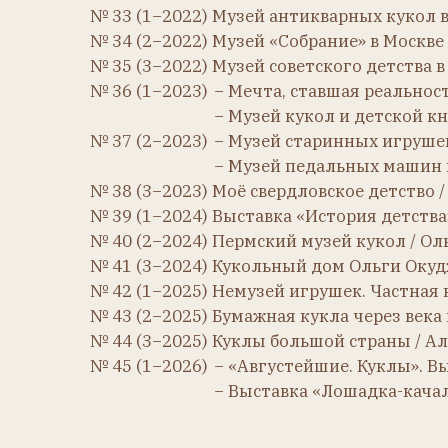
− Выставка «Лошадка-качалка. И
РЕДКОСТИ
№ 2 (2−2012) Три сестры. Элегантность от фабр
Перевод: Надежда Отмер.
№ 3 (1−2013) Очарование востока / Татьяна Анс
№ 4 (2−2013) Куклы великих княжон / Наталья 
№ 5 (3−2013) Очарование императорских кукол 
№ 6 (4−2013) Куклы из воска / Марина Ломмель
№ 8 (2−2014) Изанна Уолкер. Взгляд через столе
№ 9 (3−2014) Милые любимицы / Наталья Куроч
№ 10 (4−2014) Bébé Jumeau: легенда, которая п
№ 11 (1−2015)
− Bébé Jumeau: легенда, которая