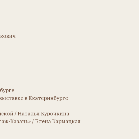
/ Елена Кармацкая
ицах.
тырской
Бутырской