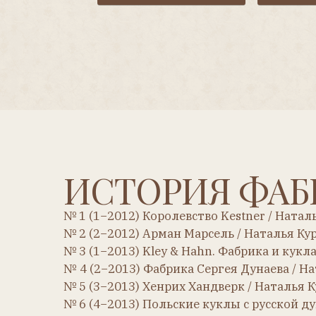
ИСТОРИЯ ФАБР
№ 1 (1−2012) Королевство Kestner / Наталья Ку
№ 2 (2−2012) Арман Марсель / Наталья Курочки
№ 3 (1−2013) Kley & Hahn. Фабрика и кукла / На
№ 4 (2−2013) Фабрика Сергея Дунаева / Наталья
№ 5 (3−2013) Хенрих Хандверк / Наталья Курочк
№ 6 (4−2013) Польские куклы с русской душой /
№ 7 (1−2014) Кэте Крузе: революция началась на
№ 8 (2−2014) Кэте Крузе: в борьбе за авторские 
№ 9 (3−2014) Куклы Стефании Лазарской / Юлия
№ 10 (4−2014) Кэммер и Райнхардт: всё лучшее —