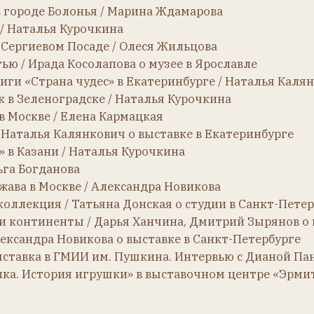
стория игрушки» в выставочном центре «Эрмитаж-Казань» 
ики Симон и Хальбиг / Татьяна Ансарян о трёх куклах-модн
арян об экзотических куклах. Перевод: Надежда Отмер.
Курочкина
/ Алексей Нужный о японских куклах
, перевод Надежды Отмер
тия / Варвара Зайцева
кина о 117-й модели Кэммер и Райнхардт
родолжает жить (Часть 1) / Сами Оден, перевод Наталии Бу
 продолжает жить (Часть 2) / Сами Оден, перевод Наталии 