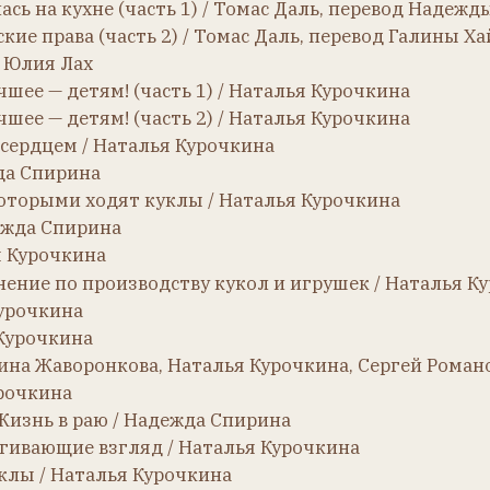
 детям! (часть 2) / Наталья Курочкина
ем / Наталья Курочкина
ирина
ыми ходят куклы / Наталья Курочкина
Спирина
чкина
 по производству кукол и игрушек / Наталья Курочкина
ина
кина
аворонкова, Наталья Курочкина, Сергей Романов
на
 в раю / Надежда Спирина
щие взгляд / Наталья Курочкина
Наталья Курочкина
и / Надежда Спирина об Армане Марселе
 Наталья Курочкина
а Шайн о Хенрихе Хандверке
й войны. Символ возрождения французской куклы / Вален
а Бельгия / Денис Серёгин о куклах Де Фюзо
кукольного производства фабрик «JUMEAU» и «SFBJ» в циф