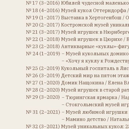
№ 29 (3−2020)
− Тюрингская ярмарка / Надежда
− Стокгольмский музей игрушек /
№ 31 (2−2021)
− Музей любимой игрушки в Коло
− Мамино детство / Наталья Куро
№ 32 (3−2021) Музей уникальных кукол: 25 лет 
№ 33 (1−2022) Музей антикварных кукол в горо
№ 34 (2−2022) Музей «Собрание» в Москве / Нат
№ 35 (3−2022) Музей советского детства в Серг
№ 36 (1−2023)
− Мечта, ставшая реальностью / И
− Музей кукол и детской книги «
№ 37 (2−2023)
− Музей старинных игрушек в Зел
− Музей педальных машин в Моск
№ 38 (3−2023) Моё свердловское детство / Ната
№ 39 (1−2024) Выставка «История детства» в Ка
№ 40 (2−2024) Пермский музей кукол / Ольга Бо
№ 41 (3−2024) Кукольный дом Ольги Окуджава в
№ 42 (1−2025) Немузей игрушек. Частная коллек
№ 43 (2−2025) Бумажная кукла через века и кон
№ 44 (3−2025) Куклы большой страны / Александ
№ 45 (1−2026)
− «Августейшие. Куклы». Выставк