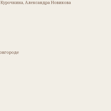
Екатеринбурге
лья Курочкина