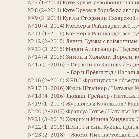
№ 11 (1−2015) Кэммер и Райнхардт: всё лучшее —
№ 12 (2−2015) Ленчи. Куклы с войлочным сердц
№ 13 (3−2015) Мадам Александер / Надежда Сп
№ 14 (4−2015) Зимон и Хальбиг. Дороги, котор
№ 15 (1−2016)
− Страсти по Калишу / Надежда 
− Бэр и Прёшильд / Наталья Куро
№ 16 (2−2016) S.F.B.J. Французское объединение
№ 17 (3−2016) Жюль Штайнер / Наталья Курочк
№ 18 (4−2016) Людвиг Грейнер / Наталья Куроч
№ 19 (1−2017) Журавлёв и Кочешков / Марина Ж
№ 20 (2−2017) Франсуа Готье / Наталья Курочки
№ 21 (3−2017) Хенрих и Минна Хандверк. Жизнь
№ 22 (1−2018) Шмитт и сын. Куклы, притягиваю
№ 23 (2−2018)
− Жюмо. Имя настоящей куклы / 
− Под флагом Российской импери
№ 24 (1−2019)
− Брю. Три эпохи одного имени /
− Встреча через 116 лет / Татьян
№ 25 (2−2019) «Лимож» − куклы Первой мирово
№ 26 (3−2019)
− Удивительные куклы королевств
− Интересные факты из истории 