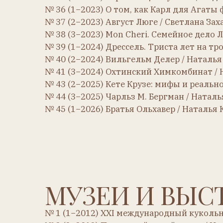
№ 45 (1−2026) Братья Ольхавер / Наталья Куроч
МУЗЕИ И ВЫСТА
№ 1 (1−2012) XXI международный кукольный фес
№ 2 (2−2012) Парижский музей кукол / Наталья
№ 3 (1−2013) Museum Hracek. Музей игрушек в П
№ 4 (2−2013) Дети, идите в свой музей / Людмил
№ 5 (3−2013)
− Музей игрушки в Синтре / Ирин
− Рынок Порт де Ванв в Париже / 
№ 6 (4−2023) Музей детства в Эдинбурге / Елен
№ 7 (1−2014)
− Мюнхен. Музей игрушек в старо
− Праздник кукол в Париже / Ильм
№ 8 (2−2014) Музей Кембриджа. Детская и игро
№ 9 (3−2014) Кобургский музей кукол / Наталья
№ 10 (4−2014) Музей кукол в замке Теннеберг (