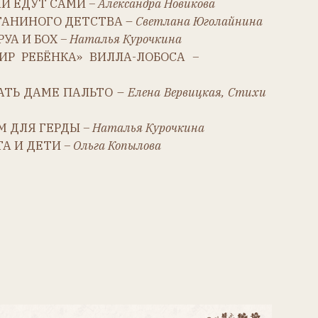
АЛЬТО –
Елена Вервицкая, Стихи
Ы
– Наталья Курочкина
Ольга Копылова
лену Вервицкую, Елену
ану Юголайнину, Нину