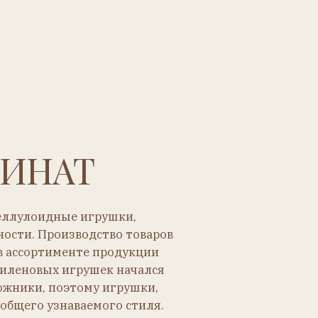
Т
 игрушки,
водство товаров
нте продукции
грушек начался
тому игрушки,
ваемого стиля.
Очень стильно выглядит.
то украшала жилище, играя
роль статуэтки.