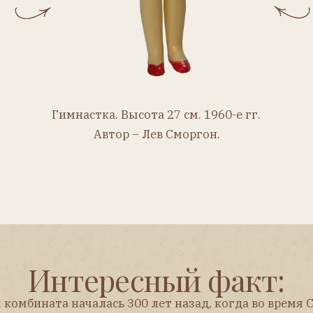
Интересный факт:
ната началась 300 лет назад, когда во время Северной
м Петра I был основан пороховой завод на реке Охте.