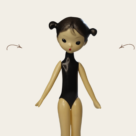
Са
в 
Гимнастка. Высота 27 см. 1960-е гг.
Автор – Лев Сморгон.