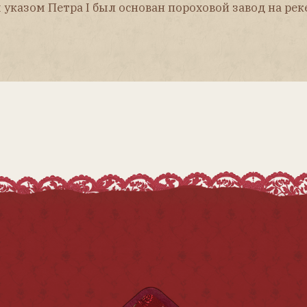
Журнал
«Антикварная кукла»
Главная
Купить
Архив номеров
Предметно-именной указатель
Рубрики
Контакты