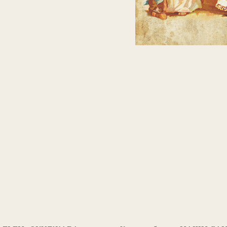
 ОКУДЖАВА –
Как это было –
НАШИ САНИ ЕДУТ СА
Ретроспектива
– КУКЛЫ ТАНИНОГО Д
АТ
–
В гостях у куклы –
ВИЛЛЕРУА И БОХ
– 
Куклы и искусство –
«МИР РЕБЁНКА
ВОЙ –
Анастасия Бесшапочнова