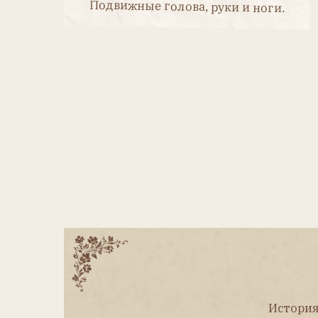
История комби
войны указо