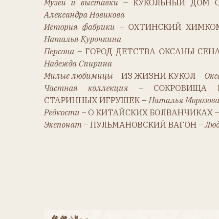
Надежда Спирина
Милые любимицы –
ИЗ ЖИЗНИ КУКОЛ –
Оксана Че
Частная коллекция –
СОКРОВИЩА НА Ё
СТАРИННЫХ ИГРУШЕК –
Наталья Морозова
Редкости –
О КИТАЙСКИХ БОЛВАНЧИКАХ
– Елена
Экспонат –
ПУЛЬМАНОВСКИЙ ВАГОН
– Людмила 
Благодарности
Мы благодарим всех, кто работал над
Елагину, Наталью Морозову, Людмил