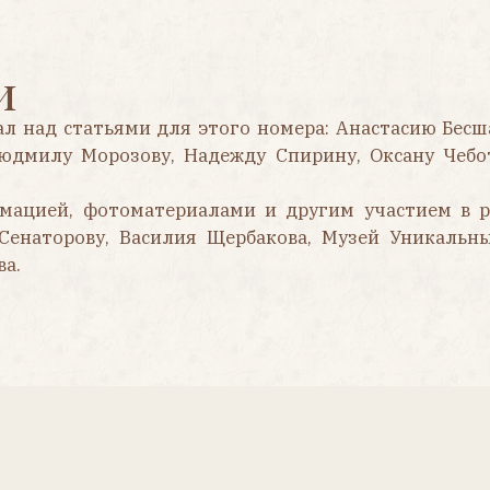
й, фотоматериалами и другим участием в работе журна
рову, Василия Щербакова, Музей Уникальных Кукол (г. 
История фабрики