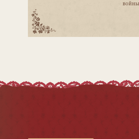
Мы ВКонтакте
Мы в MAX
antikvarnaya.kukla@mail.ru
© 2012-2026. Журнал «Антикварная
кукла». Все права защищены.
Журнал зарегистрирован в Роскомнадзоре.
Свидетельство о регистрации
ПИ № ФС77−56 158.