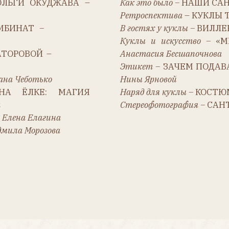
Этикет –
ЗАЧЕМ ПОДАВАТЬ ДАМЕ П
ботько
Нины Ярновой
ЛКЕ: МАГИЯ
Наряд для куклы –
КОСТЮМ ДЛЯ ГЕРД
Стереофотография –
САНТА И
ДЕТИ
– 
 Елагина
Морозова
 статьями для этого номера: Анастасию Бесшапочнову, Е
у Морозову, Надежду Спирину, Оксану Чеботько, Светл