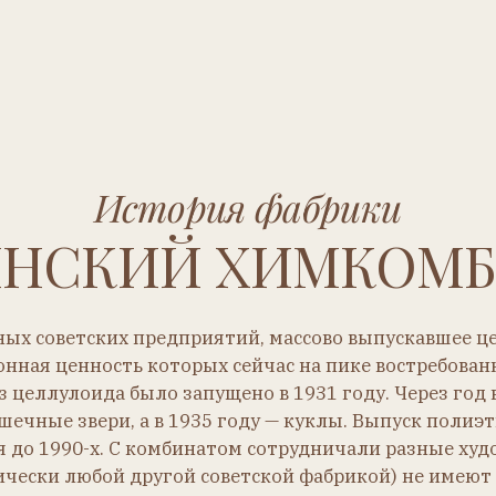
СКИЙ ХИМКОМБИНА
оветских предприятий, массово выпускавшее целлулоидные
енность которых сейчас на пике востребованности. Произ
лоида было запущено в 1931 году. Через год в ассортиме
 звери, а в 1935 году — куклы. Выпуск полиэтиленовых и
990-х. С комбинатом сотрудничали разные художники, поэ
любой другой советской фабрикой) не имеют общего узна
Час