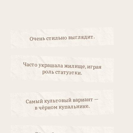
мый культовый вариант —
в чёрном купальнике.
Её изображение было
школьном букваре тех лет.