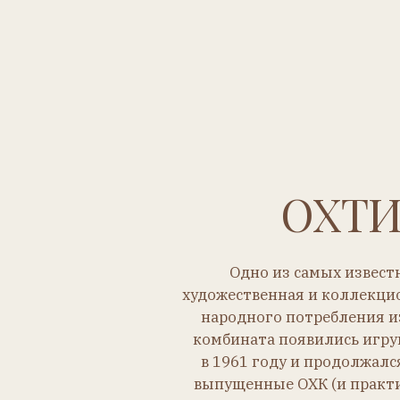
ОХТИН
Одно из самых известных с
художественная и коллекционная ц
народного потребления из целлу
комбината появились игрушечные
в 1961 году и продолжался до 1
выпущенные ОХК (и практически 
Самая популярная советская
кукольная спортсменка.