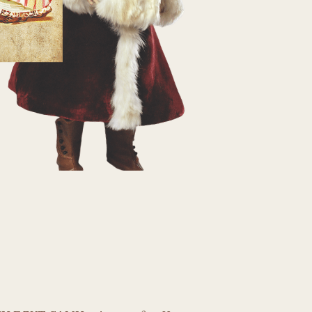
МИ
– Александра Новикова
ЕТСТВА –
Светлана Юголайнина
Наталья Курочкина
» ВИЛЛА-ЛОБОСА
–