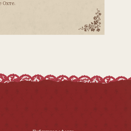
Публичная оферта
Политика конфиденциальности
Согласие на обработку
персональных данных
Разработка сайта Таня Стэп
Использование любых материалов журнала
допускается только с письменного
разрешения редакции и со ссылкой
на журнал «Антикварная кукла».
Редакция не несёт ответственности за
содержание авторских материалов и
достоверность информации, содержащейся