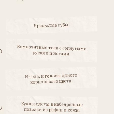
 тела, и головы одного
коричневого цвета.
клы одеты в набедренные
овязки из рафии и кожи.
 негритята — один из самых
рных товаров фабрики Люге.