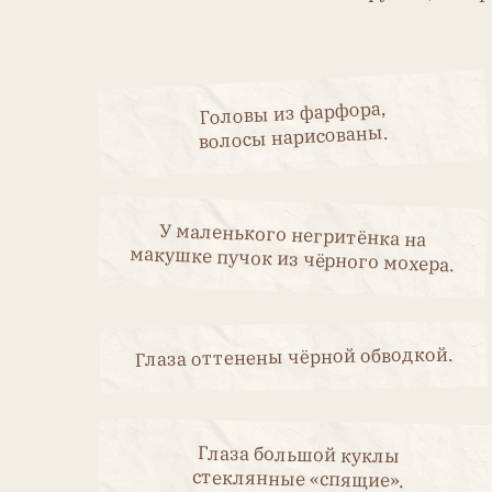
Глаза оттенены чёрной обводкой.
Глаза большой куклы
стеклянные «спящие».
Глаза маленькой куклы
стеклянные «флиртующие».
Куклы и
Маркиро
и Heubac