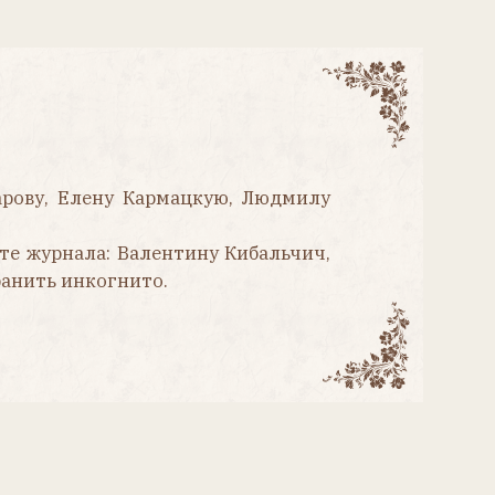
у Кармацкую, Людмилу
 Валентину Кибальчич,
нито.