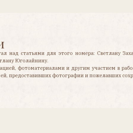
д статьями для этого номера: Светлану Захарову, Елен
 Юголайнину.
, фотоматериалами и другим участием в работе журнала:
редоставивших фотографии и пожелавших сохранить инког
История фабрики