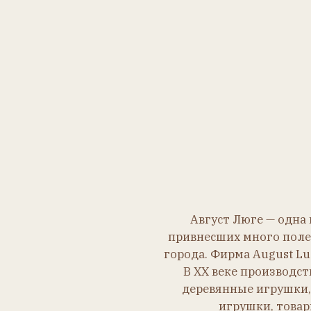
Август Люге — одна из зн
привнесших много полезных п
города. Фирма August Luge & 
В ХХ веке производство бы
деревянные игрушки, игруш
игрушки, товары для 
Головы из фарфора,
волосы нарисованы.
У маленького негритёнка на
макушке пучок из чёрного мохера.