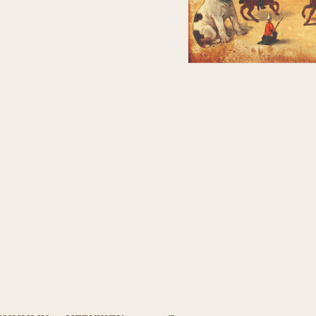
Х ИГРУШЕК
Литературная страничка
– МАЛЕНЬ
СКАЗОЧНИКА –
Людмила Титова
Н –
В гостях у куклы
– ИЗ ЧЕГО ЖЕ СДЕ
Александра Новикова
рова
Костюмная история
– КАК ОДЕВАЛ