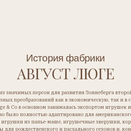
АВГУСТ ЛЮГЕ
ачимых персон для развития Зоннеберга второй половины X
реобразований как в экономическую, так и в социальную 
Co в основном занималась экспортом игрушек и сопутствую
ло полностью адаптировано для американского рынка. Вы
ки из папье-маше, игрушечные зверушки, кораблики, му
рождественского и пасхального сезонов и, конечно же, кук
Комп