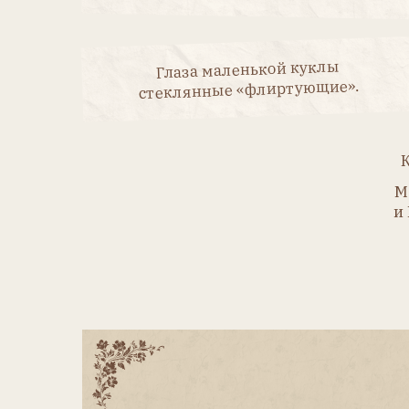
Август Люг
сбережений 