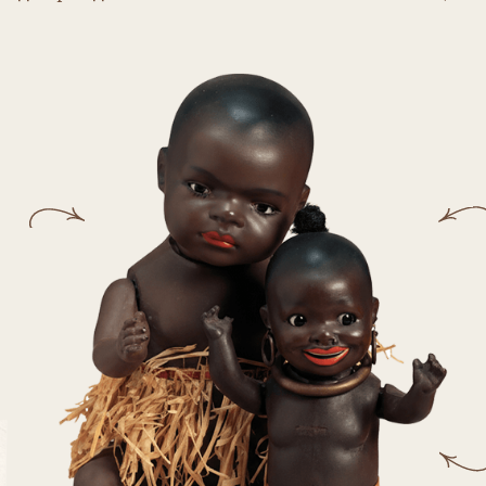
И
Ку
п
Такие
популя
з серии «South Sea Babies». Высота — 30 и 23 см.
вка: Heubach Koppelsdorf 399 6/0 Germany DRGM
h Koppelsdorf 463 15/0 Germany DRGM. 1920-е гг.