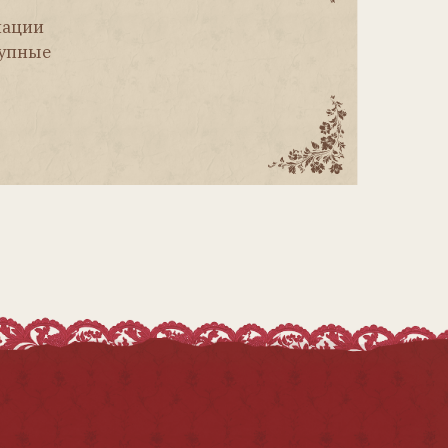
Публичная оферта
Политика конфиденциальности
Согласие на обработку
персональных данных
Разработка сайта Таня Стэп
Использование любых материалов журнала
допускается только с письменного
разрешения редакции и со ссылкой
на журнал «Антикварная кукла».