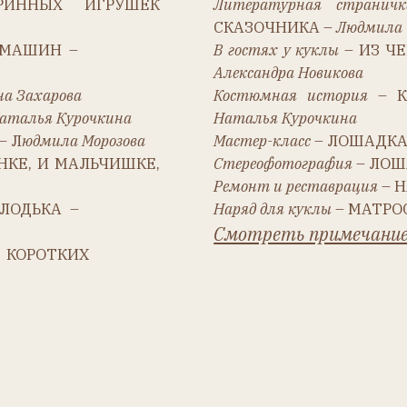
 Курочкина
Наталья Курочкина
ила Морозова
Мастер-класс
– ЛОШАДКА НА ПАЛОЧК
И МАЛЬЧИШКЕ,
Стереофотография
– ЛОШАДКИ –
Ольга
Ремонт и реставрация
– НАТЯЖКА МИ
КА –
Наряд для куклы
– МАТРОСКА –
Наталь
Смотреть примечание
ТКИХ