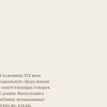
IX века,
сферу жизни
щих товаров.
пускались
зыкальные
лы.
Ярко-алые губы.
озитные тела с согнутыми
руками и ногами.