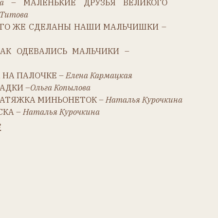
Е –
Елена Кармацкая
 Копылова
НЬОНЕТОК –
Наталья Курочкина
я Курочкина