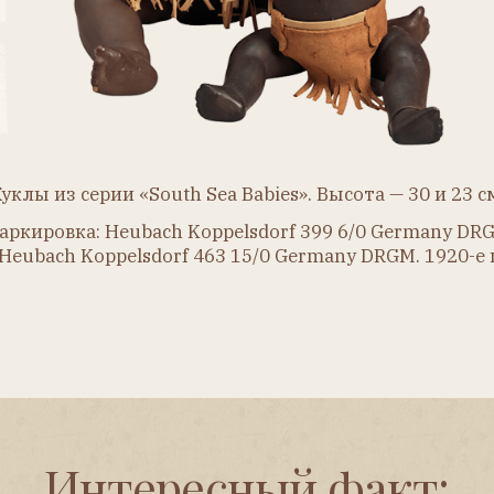
Интересный факт:
е стал одним из инициаторов создания Ассоциации
и авансовых платежей. Также он жертвовал крупные
суммы церкви и на содержание школ.