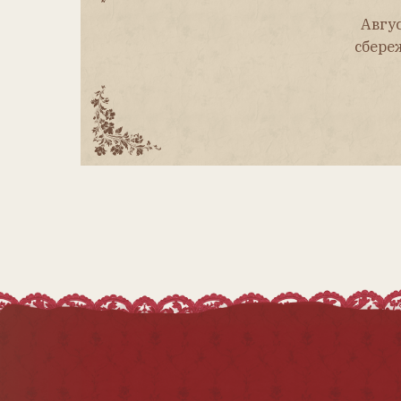
Мы ВКонтакте
Мы в MAX
antikvarnaya.kukla@mail.ru
© 2012-2026. Журнал «Антикварная
кукла». Все права защищены.