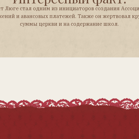
Журнал
«Антикварная кукла»
Главная
Купить
Архив номеров
Предметно-именной указатель
Рубрики
Контакты