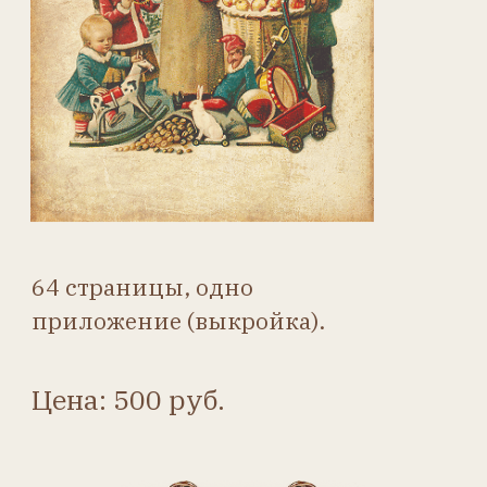
64 страницы, одно
приложение (выкройка).
Цена: 500 руб.
Купить