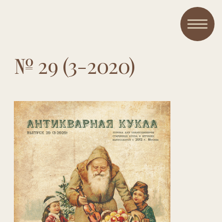
№ 29 (3-2020)