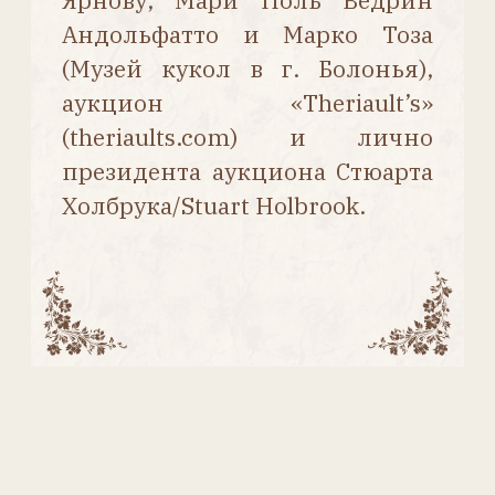
Кукла в костюме для конфирмации
(первого причастия).
Высота 37 см. 1930-е гг.
Голова из формованного
войлока.