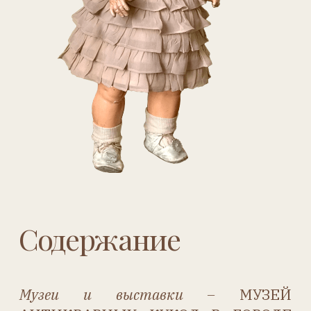
РЕЙНАЛЬ – ПОКОРИТЕЛЬНИЦЫ
ДЕТСКИХ СЕРДЕЦ
–
Валентина Белянина
Экспонат –
УВИДЕТЬ ЗВЕЗДУ или
О
ПРОБЛЕМАХ НАРОДНОГО
ОБРАЗОВАНИЯ –
Наталья Курочкина
Редкости –
ПРИНЦЕССА
ЕЛИЗАВЕТА –
Надежда Спирина
Персона –
РУССКИЙ СТИЛЬ
ЕЛИЗАВЕТЫ БЁМ –
Надежда Спирина
В гостях у куклы –
ЕСЛИ
БЫ ВОДА
БЫЛА КАМНЕМ –
Наталья Курочкина
Ретроспектива –
ЗАБЫТЫЕ ИМЕНА –
Светлана Юголайнина
Литературная стр. –
МИР ДЕТСТВА В
ДЕТЕКТИВНЫХ РАССКАЗАХ Г.
К.
ЧЕСТЕРТОНА –
Людмила Титова
Игрушки –
МИШКИНА ИСТОРИЯ –
Валентина Белянина