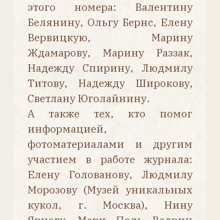
симпатичные, недорогие,
несложные в изготовлении. С 1936
года куклы «Рейналь» были
самыми дорогими в парижских
каталогах игрушек. Они стоили
больше, чем куклы с фарфоровыми
головами.