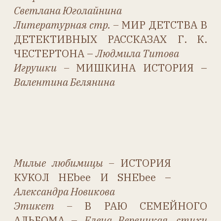
В
МИНИАТЮРЕ –
Ольга Копылова
Благодарности
Мы благодарим всех, кто
работал над статьями для
этого номера: Валентину
Белянину, Ольгу Бернс, Елену
Вервицкую, Марину
Ждамарову, Марину Раззак,
Надежду Спирину, Людмилу
Титову, Надежду Широкову,