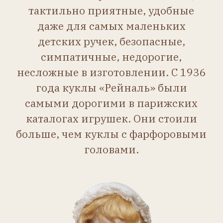
Мохеровые тресы нашиты
прямо на голову.
Тело из хлопковой ткани, плотно
набито мелкой стружкой.
Кисти рук выполнены в виде
«варежки» с прошитыми
пальчиками.
Ноги и руки крепятся
к телу при помощи
картонных шайбочек.