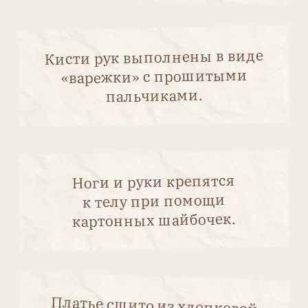
Все права защищены.
Журнал зарегистрирован в Роскомнадзоре.
Свидетельство о регистрации
ПИ № ФС77−56 158.
Учредитель и издатель: ИП Новикова А. Н.
Использование любых материалов журнала
допускается только с письменного разрешения
редакции и со ссылкой на журнал «Антикварная
кукла».
Редакция не несёт ответственности за
содержание авторских материалов и
достоверность информации, содержащейся в
рекламных объявлениях.