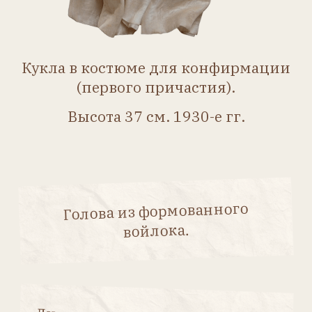
герцогом Эдинбургским,
и дочерью Анной, Рейналь
презентовал свою куклу
принцессе Анне.
Журнал
«Антикварная кукла»