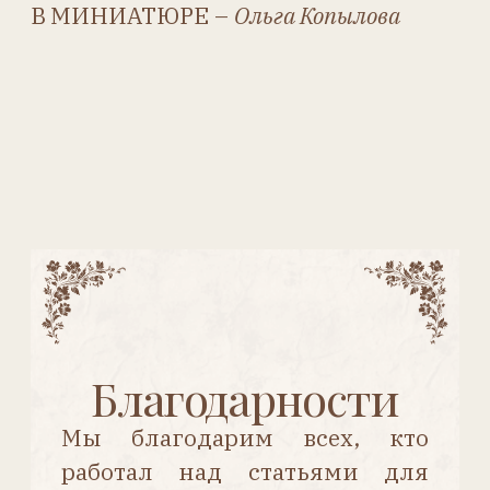
История фабрики
РЕЙНАЛЬ
История этой знаменитой фабрики
насчитывает более полувека. 1920-
е и 1930-е годы можно смело
назвать годами славы и триумфа
текстильных и, в частности,
войлочных кукол. Они лёгкие,
тактильно приятные, удобные
даже для самых маленьких
детских ручек, безопасные,