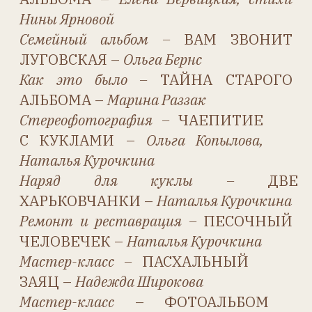
Светлану Юголайнину.
А также тех, кто помог
информацией,
фотоматериалами и другим
участием в работе журнала:
Елену Голованову, Людмилу
Морозову (Музей уникальных
кукол, г. Москва), Нину
Ярнову, Мари Поль Ведрин
Андольфатто и Марко Тоза
(Музей кукол в г. Болонья),
аукцион «Theriault’s»
(theriaults.com) и лично
президента аукциона Стюарта
Холбрука/Stuart Holbrook.