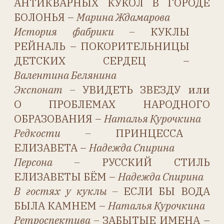
Милые любимицы –
ИСТОРИЯ
КУКОЛ HEbee И SHEbee –
Александра Новикова
Этикет –
В РАЮ СЕМЕЙНОГО
АЛЬБОМА –
Елена Вервицкая, стихи
Нины Ярновой
Семейный альбом –
ВАМ ЗВОНИТ
ЛУГОВСКАЯ –
Ольга Бернс
Как это было –
ТАЙНА СТАРОГО
АЛЬБОМА –
Марина Раззак
Стереофотография –
ЧАЕПИТИЕ
С
КУКЛАМИ –
Ольга Копылова,
Наталья Курочкина
Наряд для куклы –
ДВЕ
ХАРЬКОВЧАНКИ –
Наталья Курочкина
Ремонт и реставрация –
ПЕСОЧНЫЙ
ЧЕЛОВЕЧЕК –
Наталья Курочкина
Мастер-класс –
ПАСХАЛЬНЫЙ
ЗАЯЦ –
Надежда Широкова
Мастер-класс
– ФОТОАЛЬБОМ