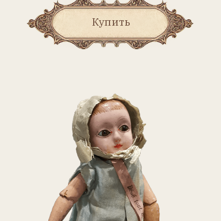
Содержание
Музеи и выставки
– ДОМИК
НАЩОКИНА –
Елена Власова
История фабрики
– КУКЛЫ
«ДЕНАМУР». ВОСЬМИЛЕТНЯЯ