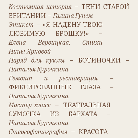
Шайн, Светлану Юголайнину.
А также тех, кто помог
информацией,
фотоматериалами и другим
участием в работе журнала:
Наталью Козлову, Марину
Кривоногову, Людмилу
Кугелеву, Светлану
Мариевскую, Елену Маслий,
Ирину Маркову, Марию
Петрову, Наталью Сафонову и
Красноярский музей игрушки
и рукоделия, Елену Селезнёву,
Ольгу Ручкину, Нину Ярнову.
Благодарим интернет-портал
DOLLPLANET.RU
за
информационную поддержку.
Отдельная благодарность
Надежде Отмер/Nadja Othmer
за помощь и представление