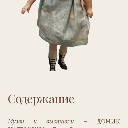
ИСТОРИЯ С ТРАГИЧЕСКИМ
КОНЦОМ –
Валентина Белянина
История фабрики
– ВНИМАНИЕ,
ЧЕРЕПАХА!!! –
Надежда Спирина
История фабрики
– ШЁНАУ.
БОЛЬШАЯ ПЯТИКОНЕЧНАЯ
ЗВЕЗДА –
Татьяна Шайн
Редкости
– BÉBÉ TOUT EN BOIS –
Наталья Курочкина
Милые любимицы
– МОИ
«ПТИЧКИ» ПЯТИСОТОЙ
СЕРИИ –
Светлана Юголайнина
Игрушки
– ОТ ИМПЕРАТОРА ПАВЛА
К ЦЕСАРЕВИЧУ АЛЕКСЕЮ –
Людмила Титова
Механические игрушки
–
АНТИКВАРНЫЕ ЗВУКОВЫЕ
МЕХАНИЗМЫ ДЛЯ КУКОЛ.
(ИЗОБРЕТЕНИЯ,
ЗАРЕГИСТРИРОВАННЫЕ В
ГЕРМАНИИ) –
Ника Намр