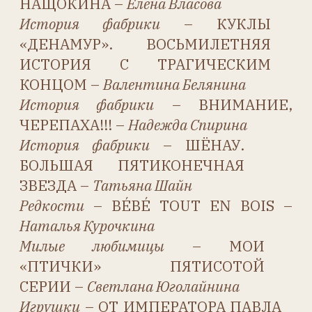
Литературная страничка
–
ЖАВОРОНОК ДЕТСТВА –
Людмила Титова
Костюмная история
– ТЕНИ СТАРОЙ
БРИТАНИИ –
Галина Гунем
Этикет
– «Я НАДЕНУ ТВОЮ
ЛЮБИМУЮ БРОШКУ!» –
Елена
Вервицкая. Стихи
Нины
Ярновой
Наряд для куклы
– БОТИНОЧКИ –
Наталья Курочкина
Ремонт и реставрация
–
ФИКСИРОВАННЫЕ ГЛАЗА –
Наталья Курочкина
Мастер-класс
– ТЕАТРАЛЬНАЯ
СУМОЧКА ИЗ БАРХАТА –
Наталья Курочкина
Стереофотография
– КРАСОТА