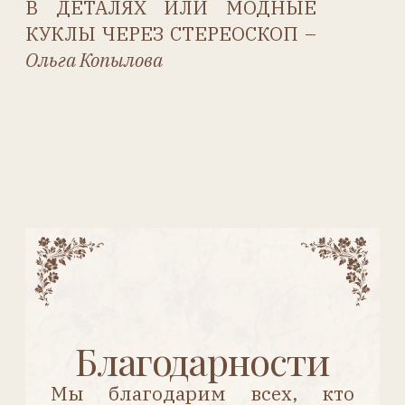
журнала на европейских
выставках.
История фабрики
ЭТЬЕН
ДЕНАМУР