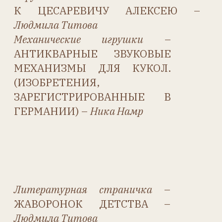
В ДЕТАЛЯХ ИЛИ МОДНЫЕ
КУКЛЫ ЧЕРЕЗ СТЕРЕОСКОП –
Ольга Копылова
Благодарности
Мы благодарим всех, кто
работал над статьями для
этого номера: Валентину
Белянину, Елену Вервицкую,
Елену Власову, Галину Гунем,
Нику Намр, Надежду Спирину,
Людмилу Титову, Татьяну