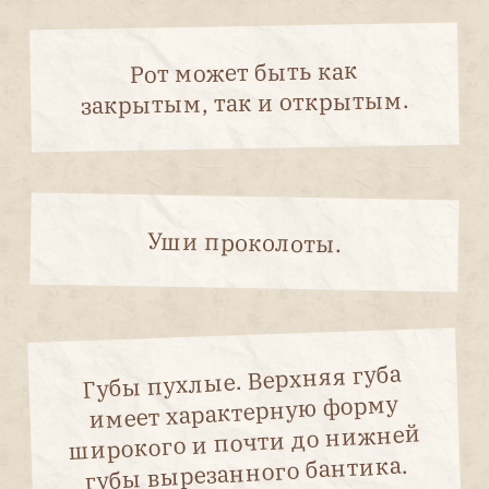
antikvarnaya.kukla@mail.ru
Публичная оферта
Политика конфиденциальности
Согласие на обработку
персональных данных
Разработка сайта Таня Стэп
© 2012-2026. Журнал «Антикварная кукла».
Все права защищены.
Журнал зарегистрирован в Роскомнадзоре.
Свидетельство о регистрации
ПИ № ФС77−56 158.
Учредитель и издатель: ИП Новикова А. Н.
Использование любых материалов журнала