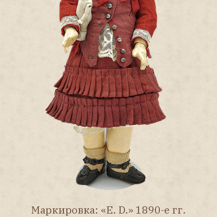
Журнал
«Антикварная кукла»
Главная
Купить
Архив номеров
Предметно-именной указатель
Рубрики