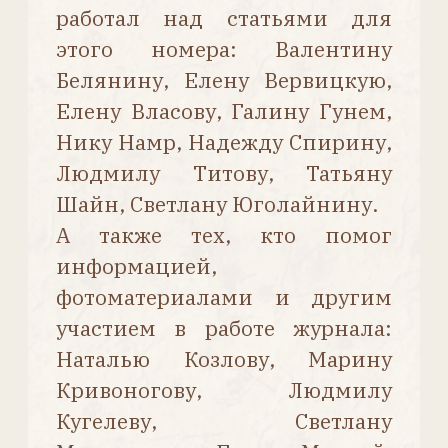
После всего девяти лет работы
в условиях сильной конкуренции
Денамур вошёл в историю
золотого кукольного века. Его
интересные, необычные Бебе
очень любимы многими
коллекционерами. В основном
компания занималась продажей
кукольных голов фабрикам-
сборщикам, однако существовали
и полностью собранные
на собственном производстве
куклы. Они создавались для
разных категорий покупателей,
поэтому заметен большой разброс
в плане качества их тел и росписи
лиц.