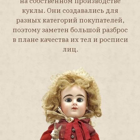
до неважного, с чёрными
точками и другими
дефектами обжига.
Интересный
факт:
Эмиль Дуйе использовал для
своей куклы такую же
буквенную маркировку «E.D.»,
что вызывает сложности
в идентификации.