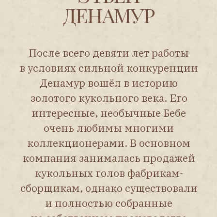
Уши проколоты.
Губы пухлые. Верхняя губа
имеет характерную форму
широкого и почти до нижней
губы вырезанного бантика.
Тела у подобных кукол
деревянно-композитные,
разного вида и качества.
Качество фарфора
нестабильное:
от безупречного