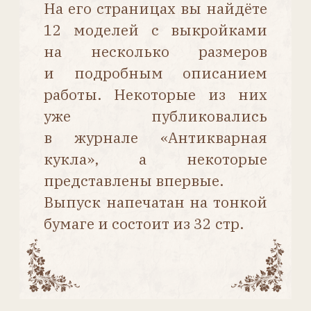
ИНСТРУМЕНТЫ И МАТЕРИАЛЫ
НОСОЧКИ
ТУФЛИ НА ПУГОВКЕ
ТУФЛИ НА ЗАВЯЗКАХ
ВЫШИТЫЕ ТУФЛИ ДЛЯ «МОДНОЙ»
КУКЛЫ
САНДАЛИИ С ПРЯЖКАМИ
ТУФЛИ И НОСКИ ДЛЯ
ПРЕССОПИЛОЧНОЙ КУКЛЫ
БОТИНОЧКИ И ТУФЛИ ИЗ ТКАНИ
БОТИНОЧКИ «ОКСФОРД»
ВЫСОКИЕ БОТИНОЧКИ
САПОЖКИ НА ПУГОВКАХ
ГЕТРЫ В СТИЛЕ 1920-Х ГОДОВ
САПОЖКИ С АППЛИКАЦИЕЙ