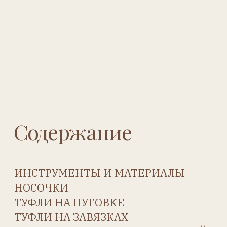
Журнал
«Антикварная кукла»
Главная
Купить
Архив номеров
Предметно-именной указатель
Рубрики