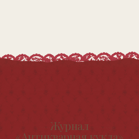
antikvarnaya.kukla@mail.ru
Публичная оферта
Политика конфиденциальности
Согласие на обработку
персональных данных
Разработка сайта Таня Стэп
© 2012-2026. Журнал «Антикварная кукла».
Все права защищены.
Журнал зарегистрирован в Роскомнадзоре.
Свидетельство о регистрации
ПИ № ФС77−56 158.
Учредитель и издатель: ИП Новикова А. Н.
Использование любых материалов журнала
допускается только с письменного разрешения