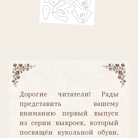
и подробным описанием
работы. Некоторые из них
уже публиковались
в журнале «Антикварная
кукла», а некоторые
представлены впервые.
Выпуск напечатан на тонкой
бумаге и состоит из 32 стр.
Содержание