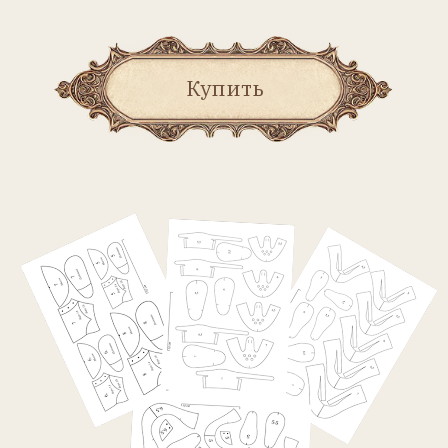
Дорогие читатели! Рады
представить вашему
вниманию первый выпуск
из серии выкроек, который
посвящён кукольной обуви.
На его страницах вы найдёте
12 моделей с выкройками
на несколько размеров